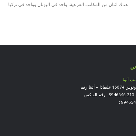
هناك اثنان من المكاتب الفرعية، واحد في اليونان وواحد في تركيا
عي
تب أثينا
جادة بوسيدونوس 16674 غليفاذا – أثينا رقم
الهاتف +30 210 8946546 : رقم الفاكس