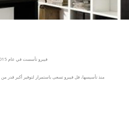
فيبرو تأسست في عام 2015 في المملكة المتحدة، موفرةٌ المواد الخام لتربية الأحياء المائية، الخنازير، الدواجن ولمزارع الماشية
منذ تأسيسها، فل فيبرو تسعى باستمرار لتوفير أكبر قدر من 