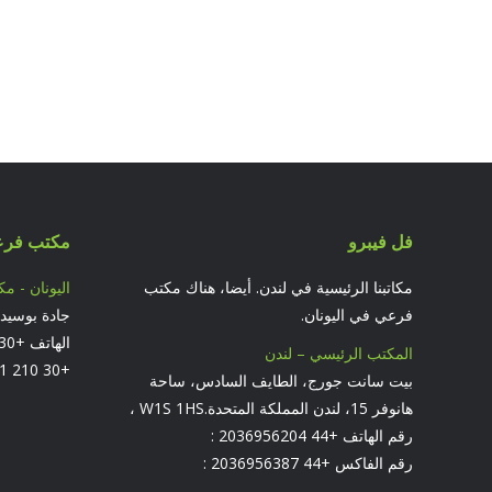
فل فيبرو
مكتب فر
مكاتبنا الرئيسية في لندن. أيضا، هناك مكتب
اليونان - مك
فرعي في اليونان.
المكتب الرئيسي – لندن
+30 210 8946541 :
بيت سانت جورج، الطايف السادس، ساحة
هانوفر 15، لندن المملكة المتحدة.W1S 1HS ،
رقم الهاتف +44 2036956204 :
رقم الفاكس +44 2036956387 :