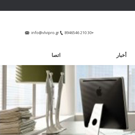
info@vlvipro.gr
+30 210 8946546
أخبار
اتصا