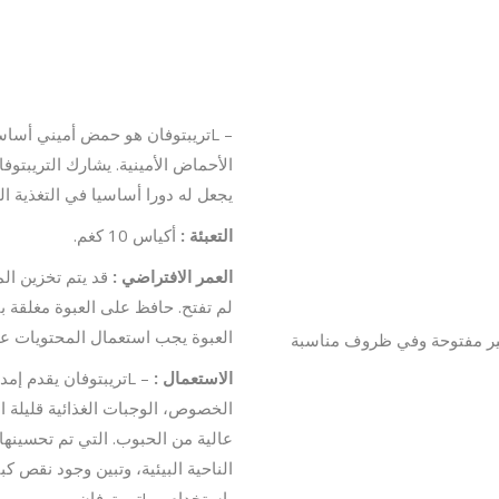
– Lتريبتوفان هو حمض أميني أسا
الأحماض الأمينية. يشارك التريبتو
يجعل له دورا أساسيا في التغذية الح
التعبئة :
أكياس 10 كغم.
العمر الافتراضي :
لم تفتح. حافظ على العبوة مغلقة
العبوة يجب استعمال المحتويات عاج
الاستعمال :
– Lتريبتوفان يقدم 
الخصوص، الوجبات الغذائية قليلة ال
عالية من الحبوب. التي تم تحسينه
الناحية البيئية، وتبين وجود نقص ك
باستخدام – Lتريبتوفان.