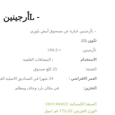
- Lأرجينين
– Lأرجينين عبارة عن مسحوق أبيض بلوري
تكوين
(٪)
Lأرجينين < 99،5٪
الاستخدام
:
المضافات العلفية.
التعبئة: 25 كلغ صندوق.
العمر الافتراضي :
24 شهرا في الصناديق الاصلية الغير مفتوحة وفي ظروف مناسبة
التخزين
:
في مكان بارد وجاف ومظلم
الصيغة الكيميائية: C6H14N4O3
الوزن الجزيئي: 172،20 غم /مول