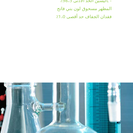
- Lليسين الحد الأدنى 98،5٪
المظهر مسحوق لون بني فاتح
فقدان الجفاف حد أقصى 1،0٪