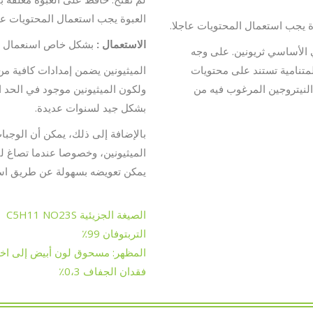
العبوة يجب استعمال المحتويات عاج
 يجب استعمال المحتويات عاجلا.
الاستعمال :
بشكل خاص اسنعمال للح
ي الأساسي ثريونين. على وجه
المتنامية تستند على محتويات
الميثيونين يضمن إمدادات كافية من 
النيتروجين المرغوب فيه من
ولكون الميثيونين موجود في الحد 
بشكل جيد لسنوات عديدة.
بالإضافة إلى ذلك، يمكن أن الوجبات
الميثيونين، وخصوصا عندما تصاغ لت
يمكن تعويضه بسهولة عن طريق استخ
الصيغة الجزيئية C5H11 NO23S
التربتوفان 99٪
المظهر: مسحوق لون أبيض إلى اخ
فقدان الجفاف 0،3٪