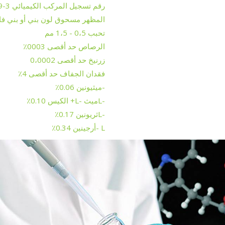
رقم تسجيل المركب الكيميائي CAS No 6043-69-3
المظهر مسحوق لون بني أو بني فا
تحبب 0،5 - 1،5 مم
الرصاص حد أقصى 0003٪
زرنيخ حد أقصى 0،0002
فقدان الجفاف حد أقصى 4٪
-ميثيونين 0.06٪
-Lميث -L+ الكيس 0.10٪
-Lثريونين 0.17٪
L -أرجينين 0.34٪