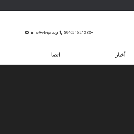
info@vlvipro.gr
+30 210 8946546
أخبار
اتصا