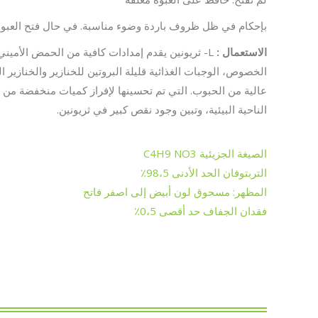
بإحكام في ظل ظروف باردة وضوء مناسبة. في حال فتح العبوة
الاستعمال :
L- ثريونين يقدم إمدادات كافية من الحمض الأمين
الخصوص، الوجبات الغذائية قليلة البروتين للخنازير والخنازير 
عالية من الحبوب. التي تم تحسينها لإفراز كميات منخفضة من 
الناحية البيئية، وتبين وجود نقص كبير في ثريونين.
الصيغة الجزيئية C4H9 NO3
التربتوفان الحد الأدنى 98،5٪
المظهر: مسحوق لون أبيض إلى اصفر فاتح
فقدان الجفاف حد أقصى 0،5٪