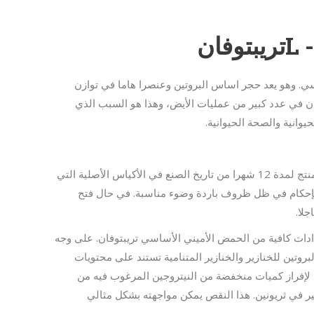
- Lتريبتوفان
سي. وهو يعد حجر اساس البروتين وعنصرا هاما في توازن
فان في عدد كبير من عمليات الأيض، وهذا هو السبب الذي
يوانية والصحة الحيوانية.
قد يتم تخزين المنتج لمدة 12 شهرا من تاريخ الصنع في الأكياس الأصلية التي
 بإحكام في ظل ظروف باردة وضوء مناسبة. في حال فتح
لا.
إمدادات كافية من الحمض الأميني الأساسي تريبتوفان. على وجه
بروتين للخنازير والخنازير المتنامية تستند على محتويات
ا لإفراز كميات منخفضة من النيتروجين المرغوب فيه من
بير في ثريونين. هذا النقص يمكن مواجهته بشكل مثالي