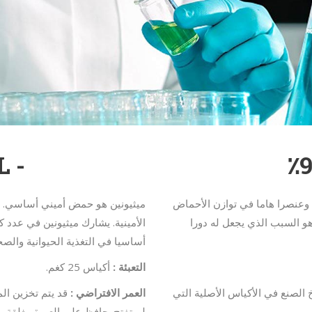
- DLميثيونين 99٪
وعنصرا هاما في توازن الأحماض
ميثيونين هو حمض أميني أساسي. و
هو السبب الذي يجعل له دورا
الأمينية. يشارك ميثيونين في عدد 
أساسيا في التغذية الحيوانية والصحة
التعبئة :
أكياس 25 كغم.
دة 12 شهرا من تاريخ الصنع في الأكياس الأصلية التي
العمر الافتراضي :
لم تفتح. حافظ على العبوة مغلقة