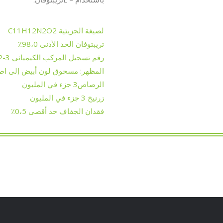
لصيغة الجزيئية C11H12N2O2
تريبتوفان الحد الأدنى 98،0٪
رقم تسجيل المركب الكيميائي CAS No 73-22-3
المظهر: مسحوق لون أبيض إلى اص
الرصاص3 جزء في المليون
زرنيخ 3 جزء في المليون
فقدان الجفاف حد أقصى 0،5٪