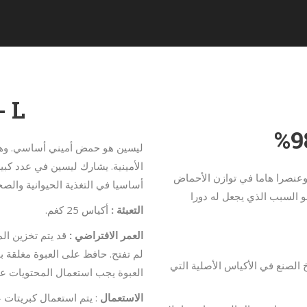
L -ليسين كبريتات
ليسين هو حمض أميني أساسي. وهو 
الأمينية. يشارك ليسين في عدد كبي
عنصرا هاما في توازن الأحماض
أساسيا في التغذية الحيوانية والصحة
و السبب الذي يجعل له دورا
التعبئة :
أكياس 25 كغم.
العمر الافتراضي :
لم تفتح. حافظ على العبوة مغلقة
دة 12 شهرا من تاريخ الصنع في الأكياس الأصلية التي
العبوة يجب استعمال المحتويات عاج
الاستعمال
: يتم استعمال كبريتات – L ليسين كالات